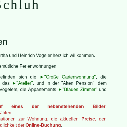
Schluh
en
artha und Heinrich Vogeler herzlich willkommen.
 gemütliche Ferienwohnungen!
befinden sich die
►"Große Gartenwohnung"
, die
 das
►"Atelier"
, und in der "Alten Pension", dem
ogelers, die Appartements
►"Blaues Zimmer"
und
f eines der nebenstehenden Bilder
,
ählen.
mationen zur Wohnung, die aktuellen
Preise,
den
lichkeit der
Online-Buchung
.