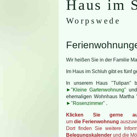
Haus im 
Worpswede
Ferienwohnung
Wir heißen Sie in der Familie M
Im Haus im Schluh gibt es fünf
In unserem Haus "Tulipan" 
►"Kleine Gartenwohnung"
und
ehemaligen Wohnhaus Martha V
►"Rosenzimmer"
.
Klicken Sie gerne au
um
die Ferienwohnung
auszuw
Dort finden Sie weitere Infor
Belegungskalender
und die Mög