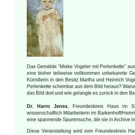
Da
s Ge
mälde "Mieke Vogeler mit Perlenkette" au
eine bisher teilweise vollkom­men unbekannte 
Künstlerin in den Besitz Martha und Heinrich Vog
Perlenkette scheinbar aus dem Bild heraus? Waru
das Bild dort und wie gelangte es zurück in den 
Dr. H
a
rro Jenss
, Freu
n
deskreis Haus im 
wissenschaftlich Mitarbeiterin im Barkenhoff/He
eine spanne
nde Spurensuche, die sie in Archive i
Diese Veranstaltung wird vom Freundeskreis H